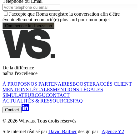
Téléphone ou Email
J'accepte que Roma enregistre la conversation afin d'être
éventuellement recontacté(e) plus tard pour mon projet
Commencer la discussion
De la différence
naîtra l'excellence
À PROPOS
NOS PARTENAIRES
BOOSTER
ACCÈS CLIENT
MENTIONS LÉGALES
MENTIONS LÉGALES
SIMULATEUR
CGU
CONTACT
ACTUALITÉS & RESSOURCES
FAQ
Contact
©
2026
Winvias. Tous droits réservés
Site internet réalisé par
David Barbier
design par l'
Agence Y2